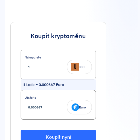
Koupit kryptoměnu
Nakupujete
LODE
1
Lode
=
0.000667
Euro
Utrácíte
Euro
Koupit nyní