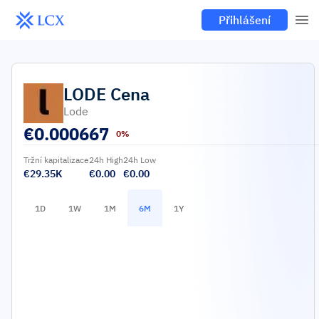
Přihlášení
LODE
Cena
Lode
€
0.000667
0%
Tržní kapitalizace
24h High
24h Low
€29.35K
€0.00
€0.00
1D
1W
1M
6M
1Y