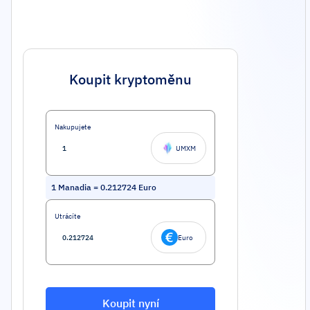
Koupit kryptoměnu
Nakupujete
UMXM
1
Manadia
=
0.212724
Euro
Utrácíte
Euro
Koupit nyní