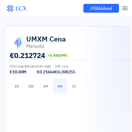
Přihlášení
UMXM
Cena
Manadia
€
0.212724
+1.42629%
Tržní kapitalizace
24h High
24h Low
€10.00M
€0.21664
€0.208255
1D
1W
1M
6M
1Y