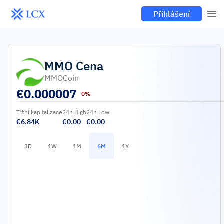
Přihlášení
MMO
Cena
MMOCoin
€
0.000007
0%
Tržní kapitalizace
24h High
24h Low
€6.84K
€0.00
€0.00
1D
1W
1M
6M
1Y