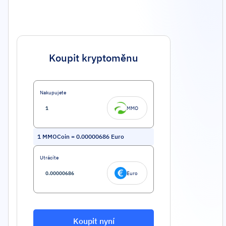
Koupit kryptoměnu
Nakupujete
MMO
1
MMOCoin
=
0.00000686
Euro
Utrácíte
Euro
Koupit nyní