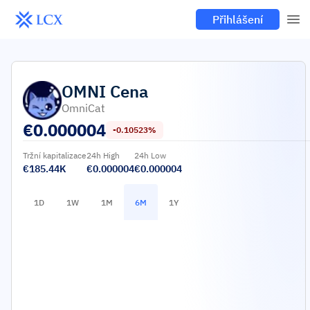
Přihlášení
OMNI
Cena
OmniCat
€
0.000004
-0.10523%
Tržní kapitalizace
24h High
24h Low
€185.44K
€0.000004
€0.000004
1D
1W
1M
6M
1Y