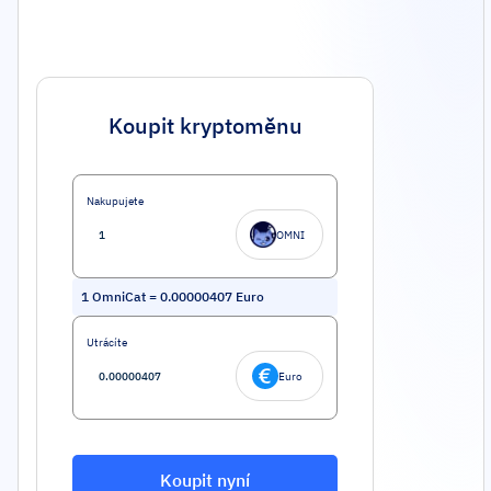
Koupit kryptoměnu
Nakupujete
OMNI
1
OmniCat
=
0.00000407
Euro
Utrácíte
Euro
Koupit nyní