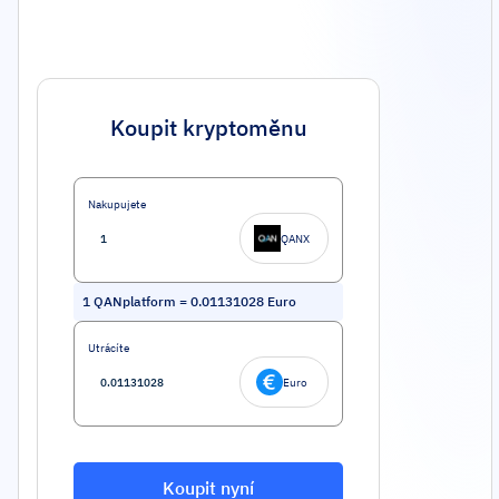
Koupit kryptoměnu
Nakupujete
QANX
1
QANplatform
=
0.01131028
Euro
Utrácíte
Euro
Koupit nyní