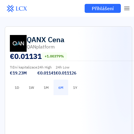
Přihlášení
QANX
Cena
QANplatform
€
0.01131
+1.00379%
Tržní kapitalizace
24h High
24h Low
€19.23M
€0.01141
€0.011126
1D
1W
1M
6M
1Y