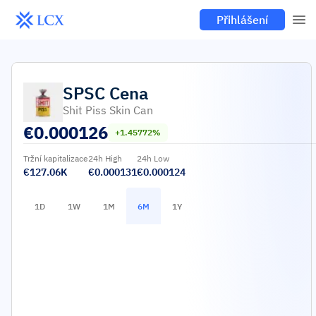
Přihlášení
SPSC
Cena
Shit Piss Skin Can
€
0.000126
+1.45772%
Tržní kapitalizace
24h High
24h Low
€127.06K
€0.000131
€0.000124
1D
1W
1M
6M
1Y