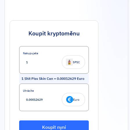
Koupit kryptoměnu
Nakupujete
SPSC
1
Shit Piss Skin Can
=
0.00012629
Euro
Utrácíte
Euro
Koupit nyní