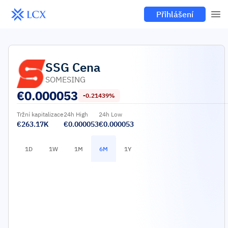
Přihlášení
SSG
Cena
SOMESING
€
0.000053
-0.21439%
Tržní kapitalizace
24h High
24h Low
€263.17K
€0.000053
€0.000053
1D
1W
1M
6M
1Y