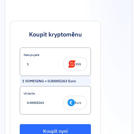
Koupit kryptoměnu
Nakupujete
SSG
1
SOMESING
=
0.00005263
Euro
Utrácíte
Euro
Koupit nyní