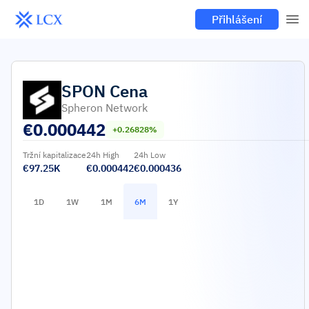
Přihlášení
SPON
Cena
Spheron Network
€
0.000442
+0.26828%
Tržní kapitalizace
24h High
24h Low
€97.25K
€0.000442
€0.000436
1D
1W
1M
6M
1Y