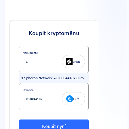
Koupit kryptoměnu
Nakupujete
SPON
1
Spheron Network
=
0.00044187
Euro
Utrácíte
Euro
Koupit nyní