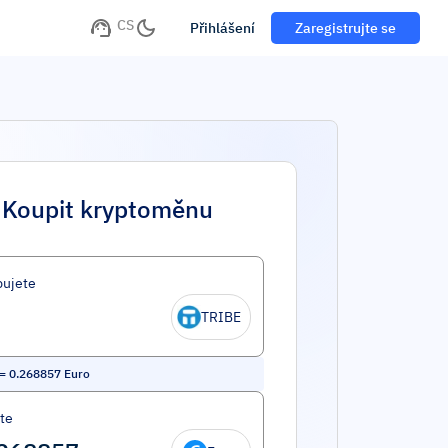
CS
Přihlášení
Zaregistrujte se
Koupit kryptoměnu
ujete
TRIBE
=
0.268857
Euro
íte