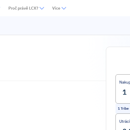
Proč právě LCX?
Více
Nakup
1
Tribe
Utrác