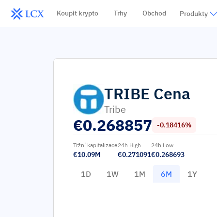
Koupit krypto
Trhy
Obchod
Produkty
TRIBE
Cena
Tribe
€
0.268857
-0.18416%
Tržní kapitalizace
24h High
24h Low
€10.09M
€0.271091
€0.268693
1D
1W
1M
6M
1Y