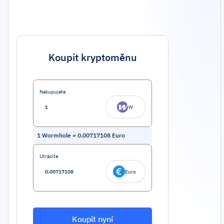
Koupit kryptoměnu
Nakupujete
W
1
Wormhole
=
0.00717108
Euro
Utrácíte
Euro
Koupit nyní