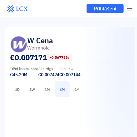
Přihlášení
W
Cena
Wormhole
€
0.007171
-0.56775%
Tržní kapitalizace
24h High
24h Low
€45.20M
€0.007424
€0.007144
1D
1W
1M
6M
1Y