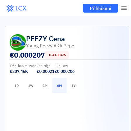
Přihlášení
PEEZY
Cena
Young Peezy AKA Pepe
€
0.000207
-0.41804%
Tržní kapitalizace
24h High
24h Low
€207.46K
€0.00021
€0.000206
1D
1W
1M
6M
1Y