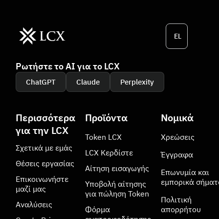
EL
Ρωτήστε το AI για το LCX
ChatGPT
Claude
Perplexity
Περισσότερα
Προϊόντα
Νομικά
για την LCX
Token LCX
Χρεώσεις
Σχετικά με εμάς
LCX Κερδίστε
Έγγραφα
Θέσεις εργασίας
Αίτηση εισαγωγής
Επωνυμία και
Επικοινωνήστε
εμπορικά σήματ
Υποβολή αίτησης
μαζί μας
για πώληση Token
Πολιτική
Αναλύσεις
Φόρμα
απορρήτου