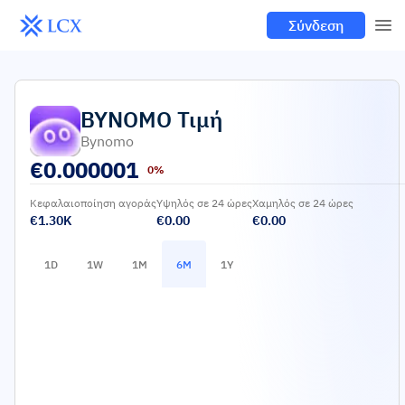
Σύνδεση
BYNOMO
Τιμή
Bynomo
€
0.000001
0%
Κεφαλαιοποίηση αγοράς
Υψηλός σε 24 ώρες
Χαμηλός σε 24 ώρες
€1.30K
€0.00
€0.00
1D
1W
1M
6M
1Y