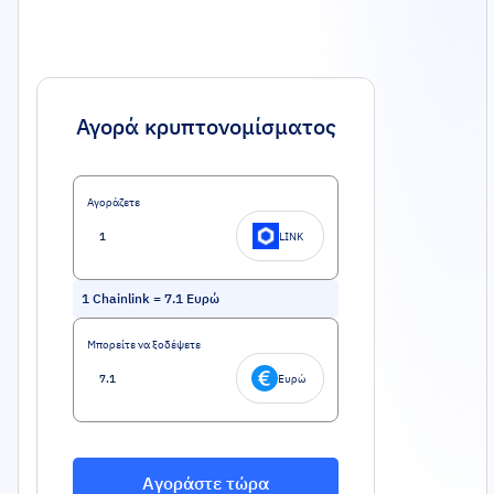
Αγορά κρυπτονομίσματος
Αγοράζετε
LINK
1
Chainlink
=
7.1
Ευρώ
Μπορείτε να ξοδέψετε
Ευρώ
Αγοράστε τώρα