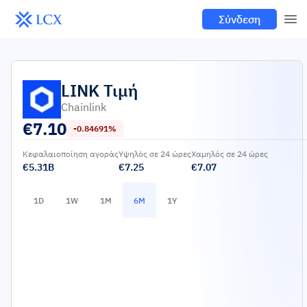
Σύνδεση
LINK
Τιμή
Chainlink
€
7.10
-0.84691%
Κεφαλαιοποίηση αγοράς
Υψηλός σε 24 ώρες
Χαμηλός σε 24 ώρες
€5.31B
€7.25
€7.07
1D
1W
1M
6M
1Y