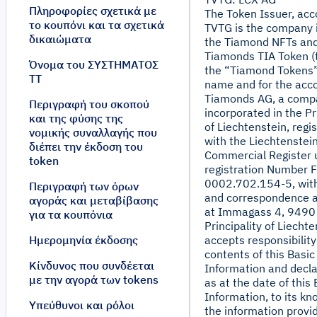
Πληροφορίες σχετικά με
The Token Issuer, acc
το κουπόνι και τα σχετικά
TVTG is the company 
δικαιώματα
the Tiamond NFTs an
Tiamonds TIA Token (
Όνομα του ΣΥΣΤΗΜΑΤΟΣ
the “Tiamond Tokens”)
TT
name and for the acco
Tiamonds AG, a comp
Περιγραφή του σκοπού
incorporated in the Pr
και της φύσης της
of Liechtenstein, regi
νομικής συναλλαγής που
with the Liechtenstei
διέπει την έκδοση του
Commercial Register 
token
registration Number F
0002.702.154-5, with
Περιγραφή των όρων
and correspondence 
αγοράς και μεταβίβασης
at Immagass 4, 9490
για τα κουπόνια
Principality of Liechte
Ημερομηνία έκδοσης
accepts responsibility
contents of this Basic
Κίνδυνος που συνδέεται
Information and decla
με την αγορά των tokens
as at the date of this 
Information, to its kn
Υπεύθυνοι και ρόλοι
the information provid