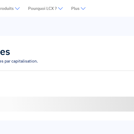
roduits
Pourquoi LCX ?
Plus
ies
s par capitalisation.