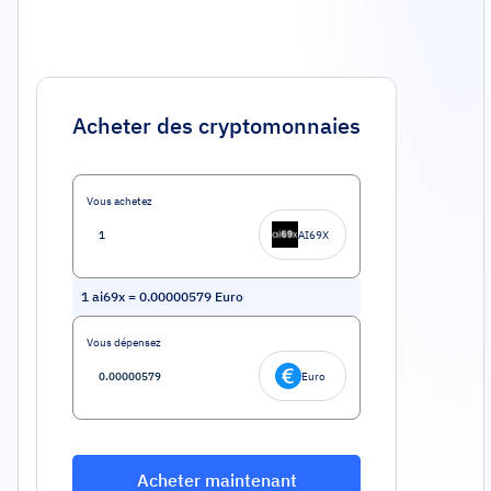
Acheter des cryptomonnaies
Vous achetez
AI69X
1
ai69x
=
0.00000579
Euro
Vous dépensez
Euro
Acheter maintenant