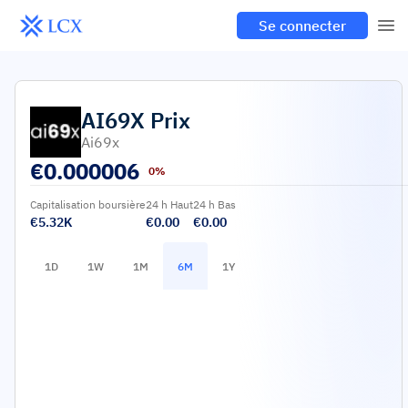
Se connecter
AI69X
Prix
Ai69x
€
0.000006
0%
Capitalisation boursière
24 h Haut
24 h Bas
€5.32K
€0.00
€0.00
1D
1W
1M
6M
1Y