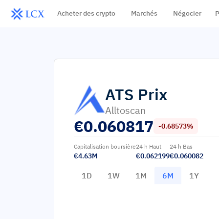
Acheter des crypto
Marchés
Négocier
P
ATS
Prix
Alltoscan
€
0.060817
-0.68573%
Capitalisation boursière
24 h Haut
24 h Bas
€4.63M
€0.062199
€0.060082
1D
1W
1M
6M
1Y