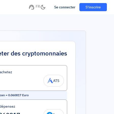
FR
Se connecter
S'inscrire
ter des cryptomonnaies
achetez
ATS
scan
=
0.060817
Euro
 dépensez