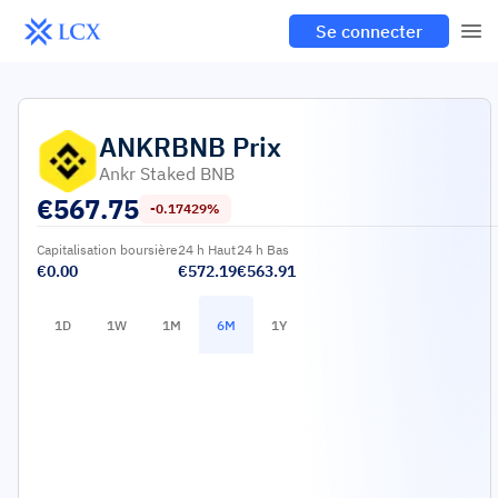
Se connecter
ANKRBNB
Prix
Ankr Staked BNB
€
567.75
-0.17429%
Capitalisation boursière
24 h Haut
24 h Bas
€0.00
€572.19
€563.91
1D
1W
1M
6M
1Y