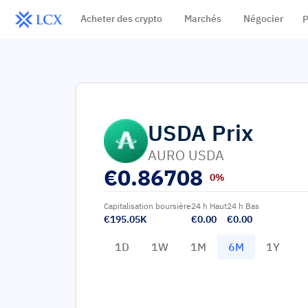
Acheter des crypto
Marchés
Négocier
P
USDA
Prix
AURO USDA
€
0.86708
0%
Capitalisation boursière
24 h Haut
24 h Bas
€195.05K
€0.00
€0.00
1D
1W
1M
6M
1Y