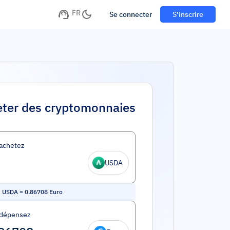
FR
Se connecter
S'inscrire
ter des cryptomonnaies
achetez
USDA
 USDA
=
0.86708
Euro
 dépensez