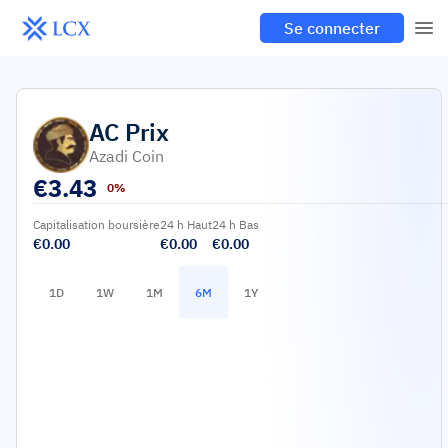
Se connecter
AC
Prix
Azadi Coin
€
3.43
0%
Capitalisation boursière
24 h Haut
24 h Bas
€0.00
€0.00
€0.00
1D
1W
1M
6M
1Y