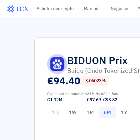
Acheter des crypto
Marchés
Négocier
P
BIDUON
Prix
Baidu (Ondo Tokenized St
€
94.40
-3.06023%
Capitalisation boursière
24 h Haut
24 h Bas
€1.12M
€97.69
€93.82
1D
1W
1M
6M
1Y