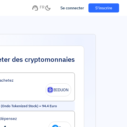
FR
Se connecter
S'inscrire
ter des cryptomonnaies
achetez
BIDUON
 (Ondo Tokenized Stock)
=
94.4
Euro
 dépensez