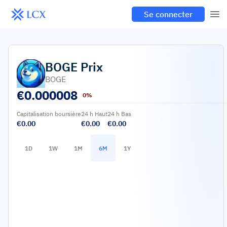
Se connecter
BOGE
Prix
BOGE
€
0.000008
0%
Capitalisation boursière
24 h Haut
24 h Bas
€0.00
€0.00
€0.00
1D
1W
1M
6M
1Y