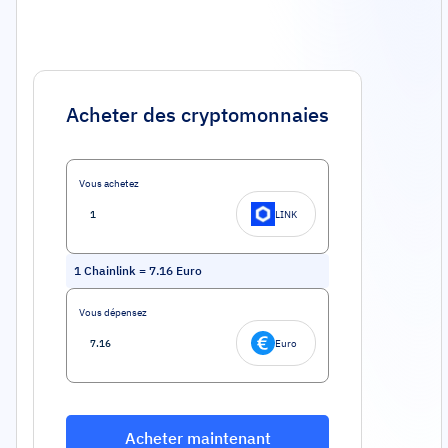
Acheter des cryptomonnaies
Vous achetez
LINK
1
Chainlink
=
7.16
Euro
Vous dépensez
Euro
Acheter maintenant