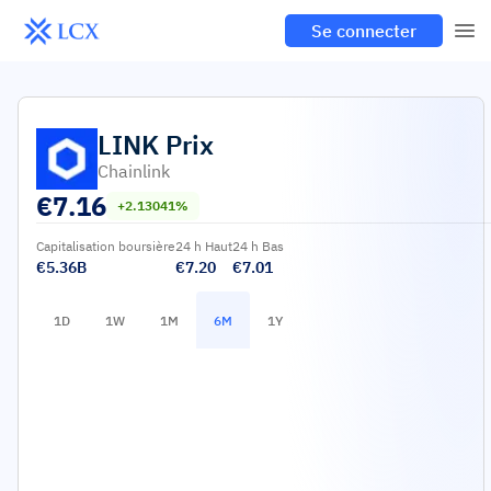
Se connecter
LINK
Prix
Chainlink
€
7.16
+2.13041%
Capitalisation boursière
24 h Haut
24 h Bas
€5.36B
€7.20
€7.01
1D
1W
1M
6M
1Y