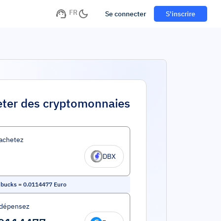
FR
Se connecter
S'inscrire
ter des cryptomonnaies
achetez
DBX
 bucks
=
0.0114477
Euro
 dépensez