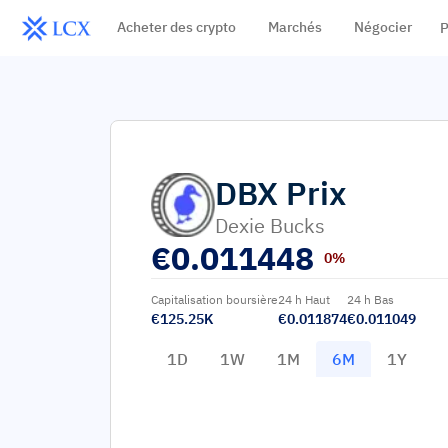
Acheter des crypto
Marchés
Négocier
P
DBX
Prix
Dexie Bucks
€
0.011448
0%
Capitalisation boursière
24 h Haut
24 h Bas
€125.25K
€0.011874
€0.011049
1D
1W
1M
6M
1Y