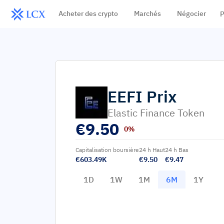
Acheter des crypto
Marchés
Négocier
P
EEFI
Prix
Elastic Finance Token
€
9.50
0%
Capitalisation boursière
24 h Haut
24 h Bas
€603.49K
€9.50
€9.47
1D
1W
1M
6M
1Y