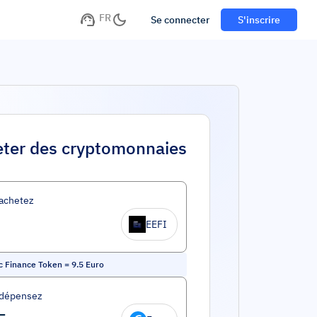
FR
Se connecter
S'inscrire
ter des cryptomonnaies
achetez
EEFI
ic Finance Token
=
9.5
Euro
 dépensez