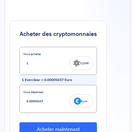
Acheter des cryptomonnaies
Vous achetez
CLEAR
1
Everclear
=
0.00005657
Euro
Vous dépensez
Euro
Acheter maintenant