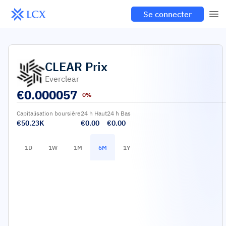
Se connecter
CLEAR
Prix
Everclear
€
0.000057
0%
Capitalisation boursière
24 h Haut
24 h Bas
€50.23K
€0.00
€0.00
1D
1W
1M
6M
1Y