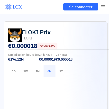
Se connecter
FLOKI
Prix
FLOKI
€
0.000018
-0.05712%
Capitalisation boursière
24 h Haut
24 h Bas
€176.12M
€0.000019
€0.000018
1D
1W
1M
6M
1Y