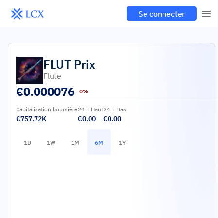
Se connecter
FLUT
Prix
Flute
€
0.000076
0%
Capitalisation boursière
24 h Haut
24 h Bas
€757.72K
€0.00
€0.00
1D
1W
1M
6M
1Y