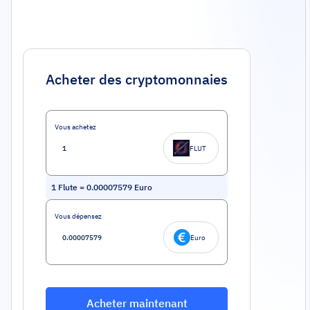
Acheter des cryptomonnaies
Vous achetez
FLUT
1
Flute
=
0.00007579
Euro
Vous dépensez
Euro
Acheter maintenant