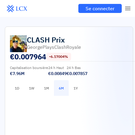
Se connecter
CLASH
Prix
GeorgePlaysClashRoyale
€
0.007964
-6.17004%
Capitalisation boursière
24 h Haut
24 h Bas
€7.96M
€0.00849
€0.007857
1D
1W
1M
6M
1Y