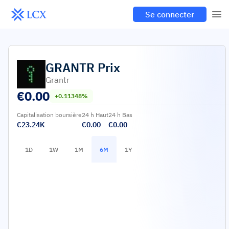
Se connecter
GRANTR
Prix
Grantr
€
0.00
+0.11348%
Capitalisation boursière
24 h Haut
24 h Bas
€23.24K
€0.00
€0.00
1D
1W
1M
6M
1Y