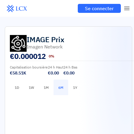
Se connecter
IMAGE
Prix
Imagen Network
€
0.000012
0%
Capitalisation boursière
24 h Haut
24 h Bas
€58.51K
€0.00
€0.00
1D
1W
1M
6M
1Y