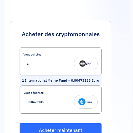
Acheter des cryptomonnaies
Vous achetez
IMF
1
International Meme Fund
=
0.00473135
Euro
Vous dépensez
Euro
Acheter maintenant