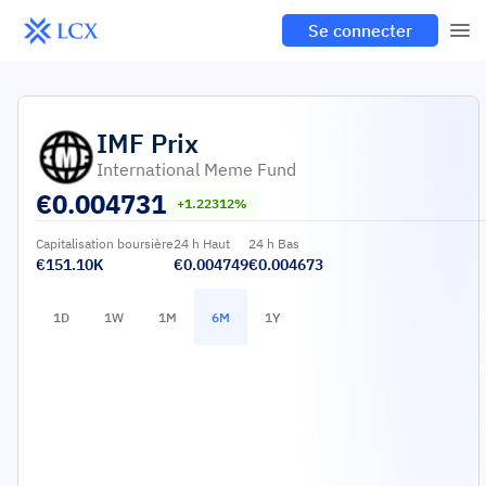
Se connecter
IMF
Prix
International Meme Fund
€
0.004731
+1.22312%
Capitalisation boursière
24 h Haut
24 h Bas
€151.10K
€0.004749
€0.004673
1D
1W
1M
6M
1Y