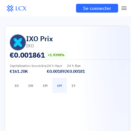
Se connecter
IXO
Prix
IXO
€
0.001861
+1.9398%
Capitalisation boursière
24 h Haut
24 h Bas
€161.20K
€0.001892
€0.00181
1D
1W
1M
6M
1Y