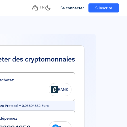
FR
Se connecter
S'inscrire
ter des cryptomonnaies
achetez
BANK
zo Protocol
=
0.03804852
Euro
 dépensez