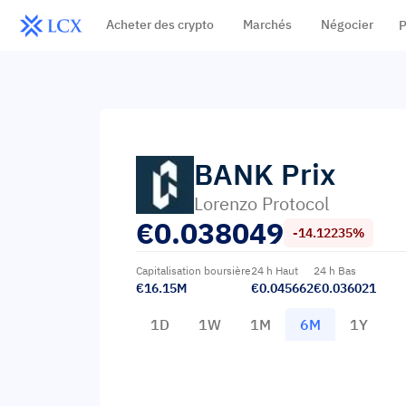
Acheter des crypto
Marchés
Négocier
P
BANK
Prix
Lorenzo Protocol
€
0.038049
-14.12235%
Capitalisation boursière
24 h Haut
24 h Bas
€16.15M
€0.045662
€0.036021
1D
1W
1M
6M
1Y