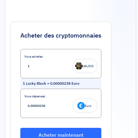
Acheter des cryptomonnaies
Vous achetez
LBLOCK
1
Lucky Block
=
0.00000238
Euro
Vous dépensez
Euro
Acheter maintenant