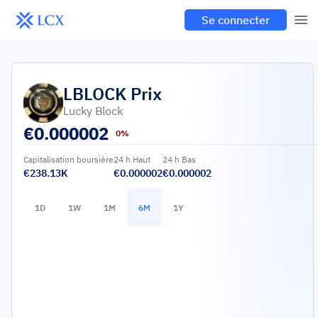
Se connecter
LBLOCK
Prix
Lucky Block
€
0.000002
0%
Capitalisation boursière
24 h Haut
24 h Bas
€238.13K
€0.000002
€0.000002
1D
1W
1M
6M
1Y