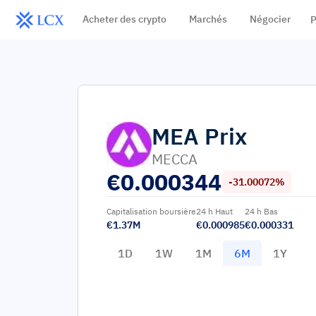
Acheter des crypto
Marchés
Négocier
P
MEA
Prix
MECCA
€
0.000344
-31.00072%
Capitalisation boursière
24 h Haut
24 h Bas
€1.37M
€0.000985
€0.000331
1D
1W
1M
6M
1Y