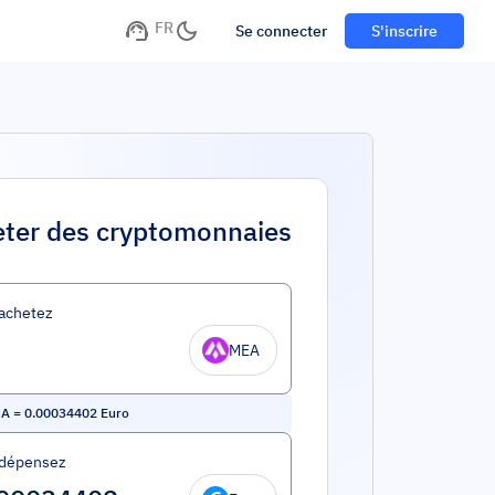
FR
Se connecter
S'inscrire
ter des cryptomonnaies
achetez
MEA
CA
=
0.00034402
Euro
 dépensez