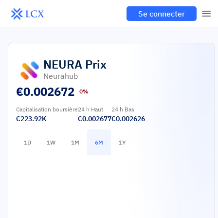
Se connecter
NEURA
Prix
Neurahub
€
0.002672
0%
Capitalisation boursière
24 h Haut
24 h Bas
€223.92K
€0.002677
€0.002626
1D
1W
1M
6M
1Y