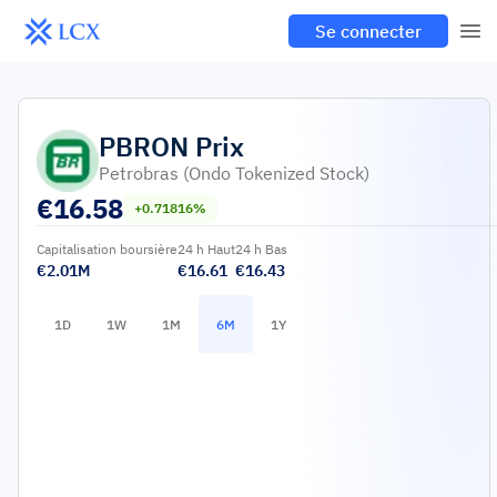
Se connecter
PBRON
Prix
Petrobras (Ondo Tokenized Stock)
€
16.58
+0.71816%
Capitalisation boursière
24 h Haut
24 h Bas
€2.01M
€16.61
€16.43
1D
1W
1M
6M
1Y