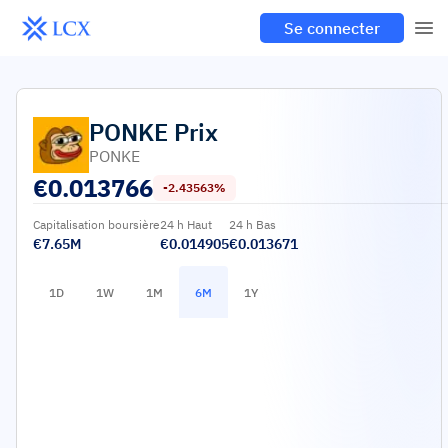
Se connecter
PONKE
Prix
PONKE
€
0.013766
-2.43563%
Capitalisation boursière
24 h Haut
24 h Bas
€7.65M
€0.014905
€0.013671
1D
1W
1M
6M
1Y