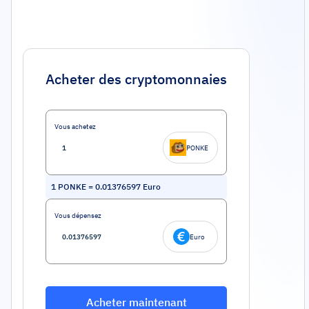
Acheter des cryptomonnaies
Vous achetez
PONKE
1
PONKE
=
0.01376597
Euro
Vous dépensez
Euro
Acheter maintenant