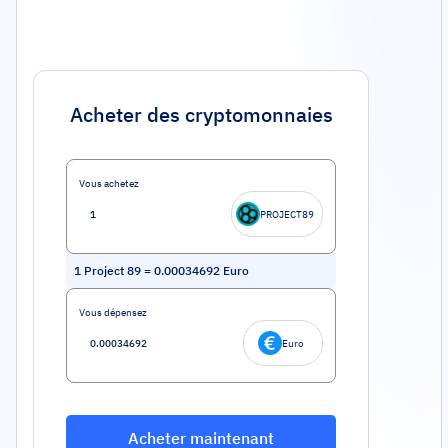
Acheter des cryptomonnaies
Vous achetez
PROJECT89
1
Project 89
=
0.00034692
Euro
Vous dépensez
Euro
Acheter maintenant