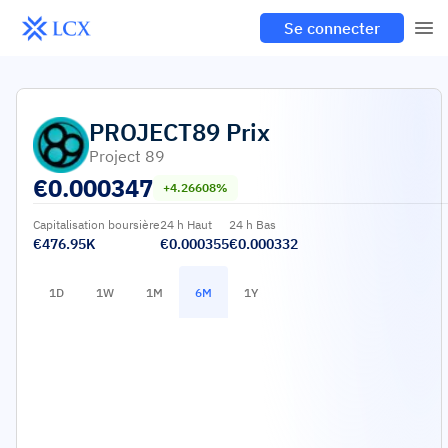
Se connecter
PROJECT89
Prix
Project 89
€
0.000347
+4.26608%
Capitalisation boursière
24 h Haut
24 h Bas
€476.95K
€0.000355
€0.000332
1D
1W
1M
6M
1Y