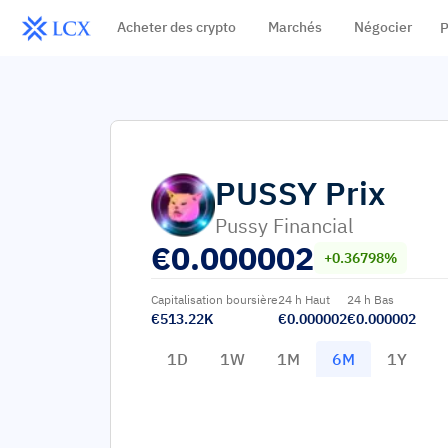
Acheter des crypto
Marchés
Négocier
P
PUSSY
Prix
Pussy Financial
€
0.000002
+0.36798%
Capitalisation boursière
24 h Haut
24 h Bas
€513.22K
€0.000002
€0.000002
1D
1W
1M
6M
1Y