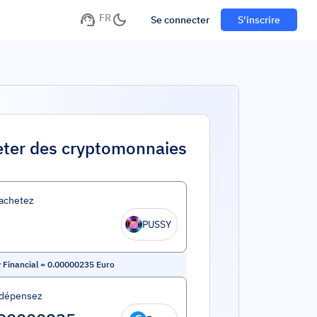
FR
Se connecter
S'inscrire
ter des cryptomonnaies
achetez
PUSSY
 Financial
=
0.00000235
Euro
 dépensez