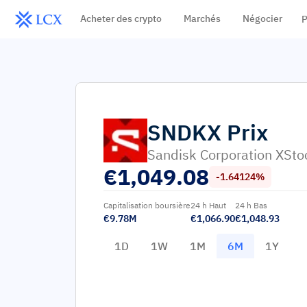
Acheter des crypto
Marchés
Négocier
P
SNDKX
Prix
Sandisk Corporation XSto
€
1,049.08
-1.64124%
Capitalisation boursière
24 h Haut
24 h Bas
€9.78M
€1,066.90
€1,048.93
1D
1W
1M
6M
1Y