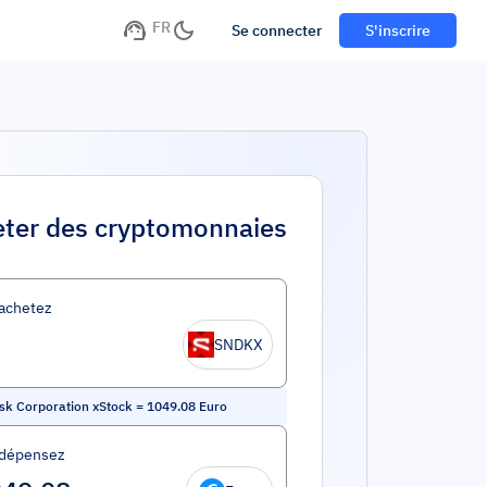
FR
Se connecter
S'inscrire
ter des cryptomonnaies
achetez
SNDKX
sk Corporation xStock
=
1049.08
Euro
 dépensez