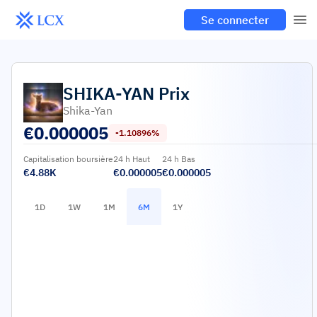
Se connecter
SHIKA-YAN
Prix
Shika-Yan
€
0.000005
-1.10896%
Capitalisation boursière
24 h Haut
24 h Bas
€4.88K
€0.000005
€0.000005
1D
1W
1M
6M
1Y