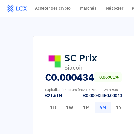
Acheter des crypto
Marchés
Négocier
P
SC
Prix
Siacoin
€
0.000434
+0.06901%
Capitalisation boursière
24 h Haut
24 h Bas
€21.61M
€0.000438
€0.00043
1D
1W
1M
6M
1Y