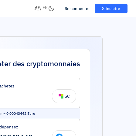
FR
Se connecter
S'inscrire
ter des cryptomonnaies
achetez
SC
in
=
0.00043442
Euro
 dépensez