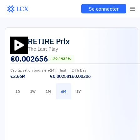
Se connecter
RETIRE
Prix
The Last Play
€
0.002656
+29.1932%
Capitalisation boursière
24 h Haut
24 h Bas
€2.66M
€0.002581
€0.00206
1D
1W
1M
6M
1Y