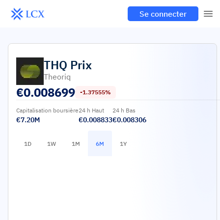
Se connecter
THQ
Prix
Theoriq
€
0.008699
-1.37555%
Capitalisation boursière
24 h Haut
24 h Bas
€7.20M
€0.008833
€0.008306
1D
1W
1M
6M
1Y