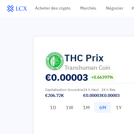
Acheter des crypto
Marchés
Négocier
P
THC
Prix
Transhuman Coin
€
0.00003
+0.66397%
Capitalisation boursière
24 h Haut
24 h Bas
€206.72K
€0.00003
€0.00003
1D
1W
1M
6M
1Y