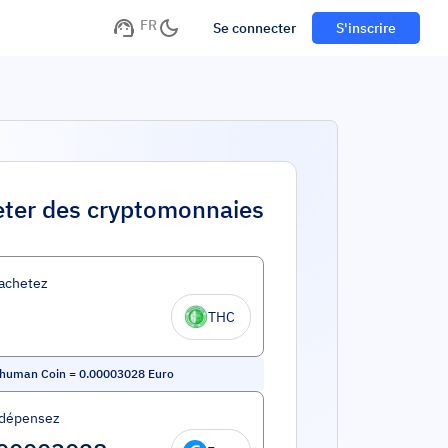
FR
Se connecter
S'inscrire
ter des cryptomonnaies
achetez
THC
shuman Coin
=
0.00003028
Euro
 dépensez