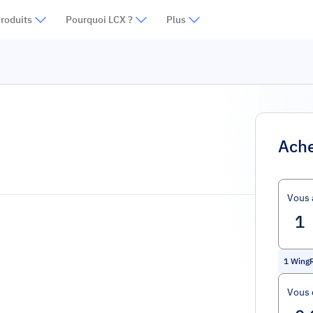
roduits
Pourquoi LCX ?
Plus
Ache
Vous 
1
WingR
Vous