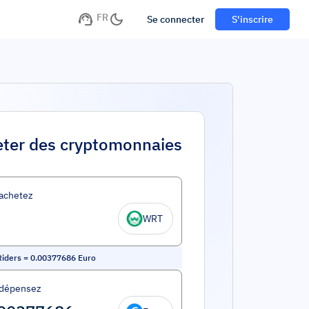
FR
Se connecter
S'inscrire
ter des cryptomonnaies
achetez
WRT
iders
=
0.00377686
Euro
 dépensez