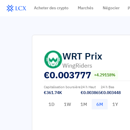
Acheter des crypto
Marchés
Négocier
P
WRT
Prix
WingRiders
€
0.003777
+4.29118%
Capitalisation boursière
24 h Haut
24 h Bas
€361.74K
€0.003865
€0.003448
1D
1W
1M
6M
1Y