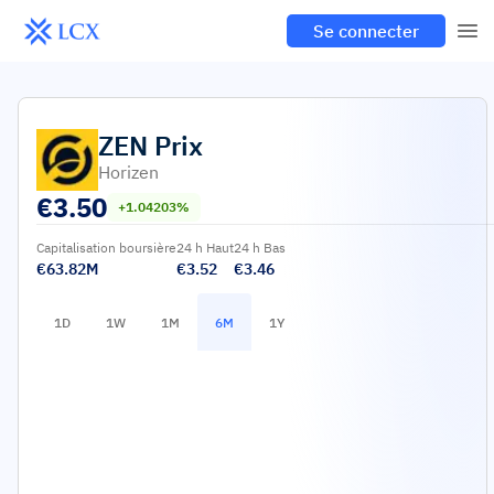
Se connecter
ZEN
Prix
Horizen
€
3.50
+1.04203%
Capitalisation boursière
24 h Haut
24 h Bas
€63.82M
€3.52
€3.46
1D
1W
1M
6M
1Y